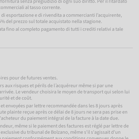
fornitura senza pregiudizio di ogni suo diritto. Per il ritardato
commerciali al tasso corrente.
o di esportazione e di rivendita a commercianti l’acquirente,
% del prezzo sul totale acquistato nella stagione.
 fino al completo pagamento di tutti i crediti relativi a tale
ires pour de futures ventes.
rs aux risques et périls de l ́acquéreur même si par une
rrivée. Le vendeur choisira le moyen de transport qui selon lui
urité et de coût.
s et envoyées par lettre recommandée dans les 8 jours après
ute plainte reçue après ce délai de 8 jours ne sera pas prise en
acheteur du paiement intégral de la facture à la date due.
endeur, même si le paiement des factures est réglé par lettre de
exclusive du tribunal de Bolzano, même s'il s'agissait d'un
ut de paiement conformément aux conditions convenues donne le