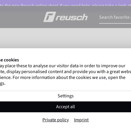
o the new Reusch online shop! If you need help, please take a look a
e cookies
itions for retailers
y place these to analyse our visitor data in order to improve our
te, display personalised content and provide you with a great webs
ience. For more information about the cookies we use, open the
gs.
Settings
Accept all
ale
Private policy
Imprint
essly rejected. All subsequent transactions governed without