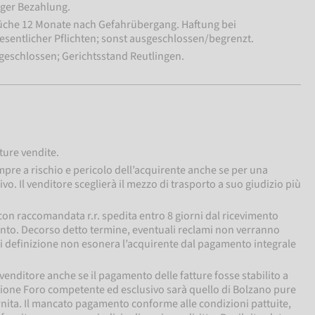
iger Bezahlung.
üche 12 Monate nach Gefahrübergang. Haftung bei
esentlicher Pflichten; sonst ausgeschlossen/begrenzt.
sgeschlossen; Gerichtsstand Reutlingen.
ture vendite.
mpre a rischio e pericolo dell’acquirente anche se per una
o. Il venditore sceglierà il mezzo di trasporto a suo giudizio più
con raccomandata r.r. spedita entro 8 giorni dal ricevimento
mento. Decorso detto termine, eventuali reclami non verranno
di definizione non esonera l’acquirente dal pagamento integrale
venditore anche se il pagamento delle fatture fosse stabilito a
azione Foro competente ed esclusivo sarà quello di Bolzano pure
fornita. Il mancato pagamento conforme alle condizioni pattuite,