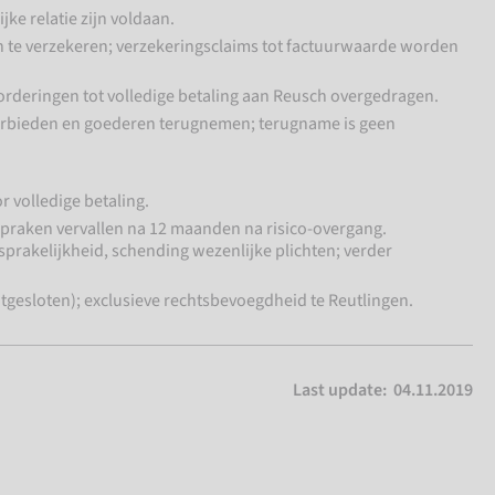
jke relatie zijn voldaan.
n te verzekeren; verzekeringsclaims tot factuurwaarde worden
orderingen tot volledige betaling aan Reusch overgedragen.
verbieden en goederen terugnemen; terugname is geen
 volledige betaling.
spraken vervallen na 12 maanden na risico-overgang.
prakelijkheid, schending wezenlijke plichten; verder
itgesloten); exclusieve rechtsbevoegdheid te Reutlingen.
Last update: 04.11.2019