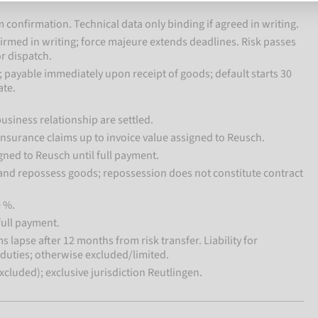
 confirmation. Technical data only binding if agreed in writing.
nfirmed in writing; force majeure extends deadlines. Risk passes
r dispatch.
; payable immediately upon receipt of goods; default starts 30
ate.
usiness relationship are settled.
insurance claims up to invoice value assigned to Reusch.
gned to Reusch until full payment.
 and repossess goods; repossession does not constitute contract
0 %.
full payment.
s lapse after 12 months from risk transfer. Liability for
l duties; otherwise excluded/limited.
luded); exclusive jurisdiction Reutlingen.