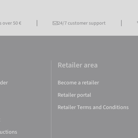
 50 €
24/7 customer support
Firs
e
Retailer area
nder
Become a retailer
Retailer portal
Retailer Terms and Conditions
t
ructions