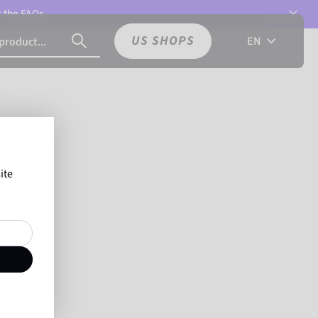
t the
FAQs.
US SHOPS
EN
ite