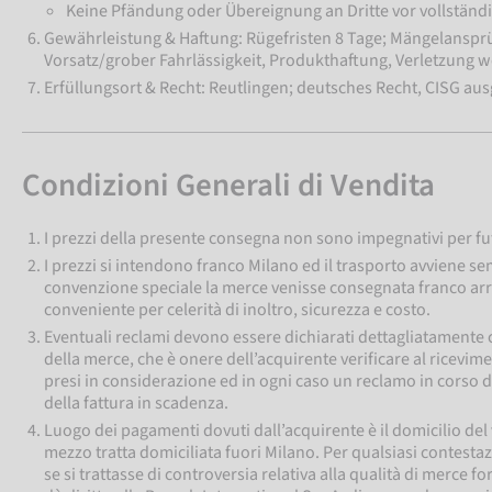
Keine Pfändung oder Übereignung an Dritte vor vollständ
Gewährleistung & Haftung: Rügefristen 8 Tage; Mängelanspr
Vorsatz/grober Fahrlässigkeit, Produkthaftung, Verletzung w
Erfüllungsort & Recht: Reutlingen; deutsches Recht, CISG au
Condizioni Generali di Vendita
I prezzi della presente consegna non sono impegnativi per fu
I prezzi si intendono franco Milano ed il trasporto avviene se
convenzione speciale la merce venisse consegnata franco arriv
conveniente per celerità di inoltro, sicurezza e costo.
Eventuali reclami devono essere dichiarati dettagliatamente 
della merce, che è onere dell’acquirente verificare al ricevi
presi in considerazione ed in ogni caso un reclamo in corso 
della fattura in scadenza.
Luogo dei pagamenti dovuti dall’acquirente è il domicilio del 
mezzo tratta domiciliata fuori Milano. Per qualsiasi contest
se si trattasse di controversia relativa alla qualità di merce 