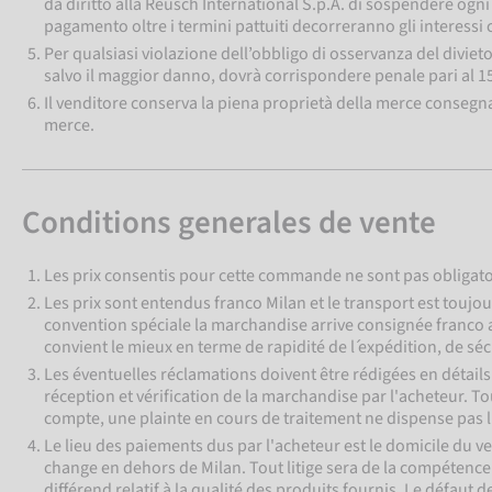
dà diritto alla Reusch International S.p.A. di sospendere ogni 
pagamento oltre i termini pattuiti decorreranno gli interessi 
Per qualsiasi violazione dell’obbligo di osservanza del diviet
salvo il maggior danno, dovrà corrispondere penale pari al 15
Il venditore conserva la piena proprietà della merce consegnata
merce.
Conditions generales de vente
Les prix consentis pour cette commande ne sont pas obligato
Les prix sont entendus franco Milan et le transport est toujou
convention spéciale la marchandise arrive consignée franco a
convient le mieux en terme de rapidité de l ́expédition, de séc
Les éventuelles réclamations doivent être rédigées en détail
réception et vérification de la marchandise par l'acheteur. To
compte, une plainte en cours de traitement ne dispense pas l'
Le lieu des paiements dus par l'acheteur est le domicile du v
change en dehors de Milan. Tout litige sera de la compétence 
différend relatif à la qualité des produits fournis. Le défa