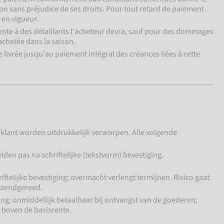
son sans préjudice de ses droits. Pour tout retard de paiement
 en vigueur.
vente à des détaillants l'acheteur devra, sauf pour des dommages
achetée dans la saison.
livrée jusqu'au paiement intégral des créances liées à cette
lant worden uitdrukkelijk verworpen. Alle volgende
den pas na schriftelijke (tekstvorm) bevestiging.
iftelijke bevestiging; overmacht verlengt termijnen. Risico gaat
erzendgereed.
rting; onmiddellijk betaalbaar bij ontvangst van de goederen;
 boven de basisrente.