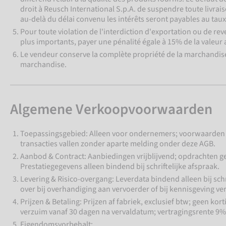
droit à Reusch International S.p.A. de suspendre toute livrai
au-delà du délai convenu les intérêts seront payables au taux
Pour toute violation de l'interdiction d'exportation ou de re
plus importants, payer une pénalité égale à 15% de la valeur 
Le vendeur conserve la complète propriété de la marchandise 
marchandise.
Algemene Verkoopvoorwaarden
Toepassingsgebied: Alleen voor ondernemers; voorwaarden k
transacties vallen zonder aparte melding onder deze AGB.
Aanbod & Contract: Aanbiedingen vrijblijvend; opdrachten gel
Prestatiegegevens alleen bindend bij schriftelijke afspraak.
Levering & Risico-overgang: Leverdata bindend alleen bij schr
over bij overhandiging aan vervoerder of bij kennisgeving v
Prijzen & Betaling: Prijzen af fabriek, exclusief btw; geen ko
verzuim vanaf 30 dagen na vervaldatum; vertragingsrente 9%
Eigendomsvorbehalt: