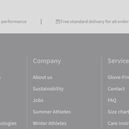
ormance
Free standard delivery for all orders over
Company
Servic
s
About us
Glove-Fi
Sustainability
Contact
Jobs
FAQ
Summer Athletes
Size char
nologies
Winter Athletes
Care inst