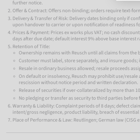
further notice.
Offer & Contract: Offers non-binding; orders require text-form
Delivery & Transfer of Risk: Delivery dates binding only if co
upon handover to carrier or upon notification of readiness fo
Prices & Payment: Prices ex works plus VAT; no cash discount
days after due date; default interest 9% above base interest r
Retention of Title:
Ownership remains with Reusch until all claims from the b
Customer must label, store separately, and insure goods; 
Resale in ordinary business allowed; resale proceeds assi
On default or insolvency, Reusch may prohibit use/resale
rescission without notice period and written declaration.
Release of securities if over-collateralized by more than 1
No pledging or transfer as security to third parties before 
Warranty & Liability: Complaint periods of 8 days; defect claim
intent/gross negligence, product liability, breach of essentia
Place of Performance & Law: Reutlingen; German law (CISG exc