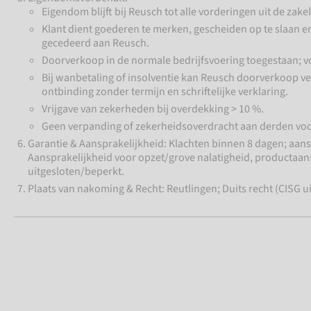
Eigendom blijft bij Reusch tot alle vorderingen uit de zakeli
Klant dient goederen te merken, gescheiden op te slaan e
gecedeerd aan Reusch.
Doorverkoop in de normale bedrijfsvoering toegestaan; v
Bij wanbetaling of insolventie kan Reusch doorverkoop 
ontbinding zonder termijn en schriftelijke verklaring.
Vrijgave van zekerheden bij overdekking > 10 %.
Geen verpanding of zekerheidsoverdracht aan derden voor
Garantie & Aansprakelijkheid: Klachten binnen 8 dagen; aan
Aansprakelijkheid voor opzet/grove nalatigheid, productaans
uitgesloten/beperkt.
Plaats van nakoming & Recht: Reutlingen; Duits recht (CISG u