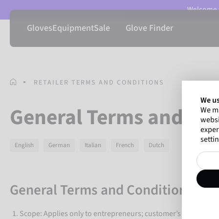
Welcome t
Gloves
Equipment
Sale
Glove Finder
RETAILER TERMS AND CONDITIONS
We us
General Terms and Cond
We ma
websi
exper
settin
English
German
Italian
French
Dutch
General Terms and Conditions of S
Scope: Applies only to entrepreneurs; customer’s terms expr